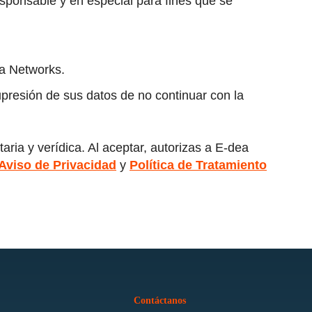
esponsable y en especial para fines que se
ea Networks.
upresión de sus datos de no continuar con la
ria y verídica. Al aceptar, autorizas a E-dea
Aviso de Privacidad
y
Política de Tratamiento
Contáctanos