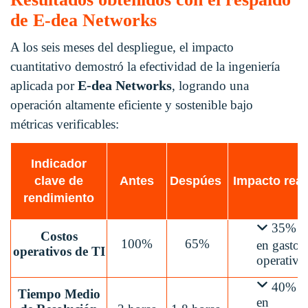
de E-dea Networks
A los seis meses del despliegue, el impacto
cuantitativo demostró la efectividad de la ingeniería
E-dea Networks
aplicada por
, logrando una
operación altamente eficiente y sostenible bajo
métricas verificables
:
Indicador
clave de
Antes
Despúes
Impacto real
rendimiento
35%
Costos
100%
65%
en gasto
operativos de TI
operativ
40%
Tiempo Medio
en