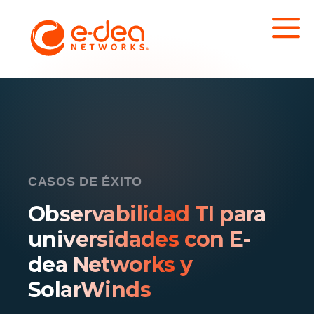
CASOS DE ÉXITO
Observabilidad TI para
universidades con E-
dea Networks y
SolarWinds