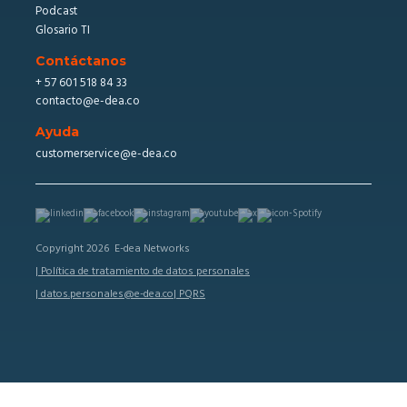
Podcast
Glosario TI
Contáctanos
+ 57 601 518 84 33
contacto@e-dea.co
Ayuda
customerservice@e-dea.co
Copyright 2026 E-dea Networks
| Política de tratamiento de datos personales
| datos.personales@e-dea.co
| PQRS