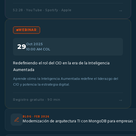
→
52:28 · YouTube · Spotify · Apple
WEBINAR
Oct 2025
29
10:00 AM COL
Redefiniendo el rol del CIO en la era de la Inteligencia
Aumentada
Aprende cómo la Inteligencia Aumentada redefine el liderazgo del
CIO y potencia la estrategia digital.
→
Registro gratuito · 90 min
BLOG · FEB 2026
Modernización de arquitectura TI con MongoDB para empresas