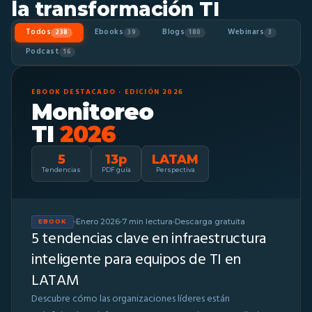
la transformación TI
Todos
Ebooks
Blogs
Webinars
238
39
180
3
Podcast
16
EBOOK DESTACADO · EDICIÓN 2026
Monitoreo
TI
2026
5
13p
LATAM
Tendencias
PDF guía
Perspectiva
Enero 2026
7 min lectura
Descarga gratuita
EBOOK
5 tendencias clave en infraestructura
inteligente para equipos de TI en
LATAM
Descubre cómo las organizaciones líderes están