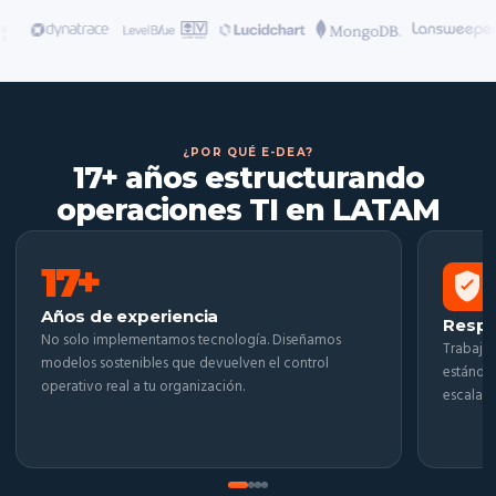
¿POR QUÉ E-DEA?
17+ años estructurando
operaciones TI en LATAM
17+
Años de experiencia
Respa
No solo implementamos tecnología. Diseñamos
Trabaja
modelos sostenibles que devuelven el control
estándar
operativo real a tu organización.
escalabi