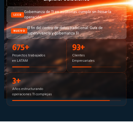
Gobernanza de TI en auditorías: cumplir sin frenar la
→
LEER
operación
El fin del centro de datos tradicional: Guía de
→
NUEVO
supervivencia y gobernanza TI
999+
217+
Proyectos trabajados
Clientes
en LATAM
Empresariales
16+
Años estructurando
operaciones TI complejas