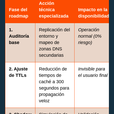
Acción
Fase del
técnica
Impacto en la
roadmap
especializada
disponibilidad
1.
Replicación del
Operación
Auditoría
entorno y
normal (0%
base
mapeo de
riesgo)
zonas DNS
secundarias
2. Ajuste
Reducción de
Invisible para
de TTLs
tiempos de
el usuario final
caché a 300
segundos para
propagación
veloz