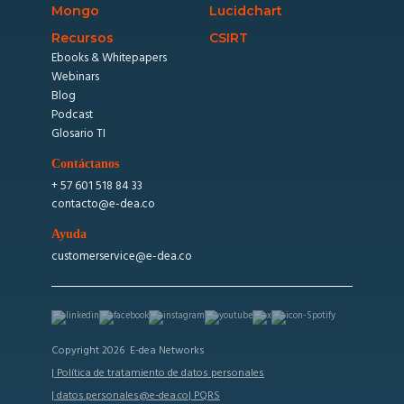
Mongo
Lucidchart
Recursos
CSIRT
Ebooks & Whitepapers
Webinars
Blog
Podcast
Glosario TI
Contáctanos
+ 57 601 518 84 33
contacto@e-dea.co
Ayuda
customerservice@e-dea.co
Copyright 2026 E-dea Networks
| Política de tratamiento de datos personales
| datos.personales@e-dea.co
| PQRS