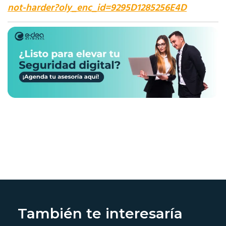
not-harder?oly_enc_id=9295D1285256E4D
También te interesaría