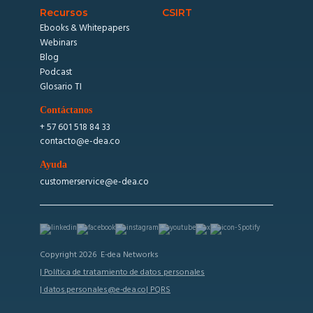
Recursos
CSIRT
Ebooks & Whitepapers
Webinars
Blog
Podcast
Glosario TI
Contáctanos
+ 57 601 518 84 33
contacto@e-dea.co
Ayuda
customerservice@e-dea.co
Copyright 2026 E-dea Networks
| Política de tratamiento de datos personales
| datos.personales@e-dea.co
| PQRS