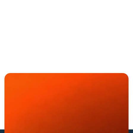
3. ¿E-dea ayuda en la integración con
herramientas locales de ITSM?
Dynatrace
ServiceNow o Jira,