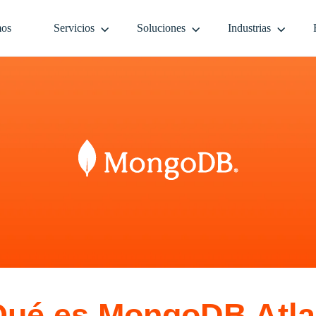
mos
Servicios
Soluciones
Industrias
ué es MongoDB Atl