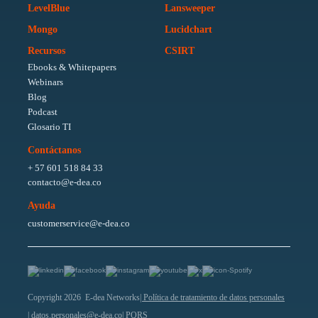
LevelBlue
Lansweeper
Mongo
Lucidchart
Recursos
CSIRT
Ebooks & Whitepapers
Webinars
Blog
Podcast
Glosario TI
Contáctanos
+ 57 601 518 84 33
contacto@e-dea.co
Ayuda
customerservice@e-dea.co
Copyright 2026 E-dea Networks
| Política de tratamiento de datos personales
| datos.personales@e-dea.co
| PQRS