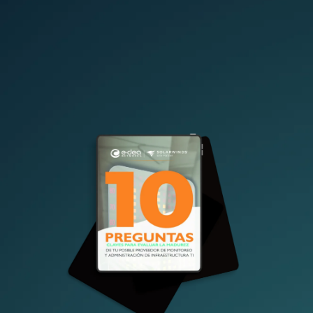
10 preguntas
claves para evaluar la madurez de tu
posible proveedor de monitoreo y
administración de infraestructura TI.
Descarga gratuita