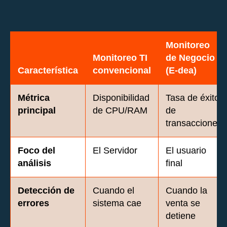
Monitoreo
Monitoreo TI
de Negocio
Característica
convencional
(E-dea)
Métrica
Disponibilidad
Tasa de éxito
principal
de CPU/RAM
de
transacciones
Foco del
El Servidor
El usuario
análisis
final
Detección de
Cuando el
Cuando la
errores
sistema cae
venta se
detiene