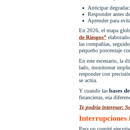
Anticipar degradac
Responder antes de
Aprender para evita
En 2026, el mapa globa
de Riesgos”
elaborad
las compañías, seguidos
pequeño porcentaje con
En este escenario, la d
lado, monitorear implic
responder con precisión
se actúa.
bases de
Y cuando las
financieras, esa diferenc
Te podría interesar: 
Interrupciones 
Para un comité ejecutiv