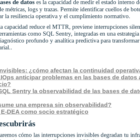
ases de datos
es la capacidad de medir el estado interno d
e métricas, logs y trazas. Permite identificar cuellos de bote
r la resiliencia operativa y el cumplimiento normativo.
sta capacidad reduce el MTTR, previene interrupciones silen
 Herramientas como SQL Sentry, integradas en una estrateg
diagnóstico profundo y analítica predictiva para transformar 
rial..
invisibles: ¿cómo afectan la continuidad operati
Ops anticipar problemas en las bases de datos 
cio?
L Sentry la observabilidad de las bases de dato
sume una empresa sin observabilidad?
a E-DEA como socio estratégico
descubrirás
raremos cómo las interrupciones invisibles degradan tu infr