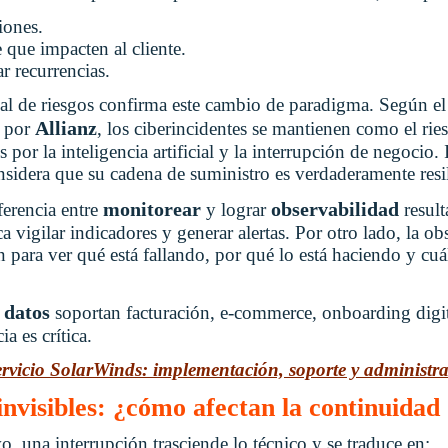
iones.
 que impacten al cliente.
r recurrencias.
l de riesgos confirma este cambio de paradigma. Según el
Allianz
o por
, los ciberincidentes se mantienen como el ri
 por la inteligencia artificial y la interrupción de negocio.
sidera que su cadena de suministro es verdaderamente resil
monitorear
observabilidad
iferencia entre
y lograr
resul
a vigilar indicadores y generar alertas. Por otro lado, la o
 para ver qué está fallando, por qué lo está haciendo y cuál
 datos
soportan facturación, e-commerce, onboarding digit
ia es crítica.
Servicio SolarWinds: implementación, soporte y administr
invisibles: ¿cómo afectan la continuidad
o, una interrupción trasciende lo técnico y se traduce en: