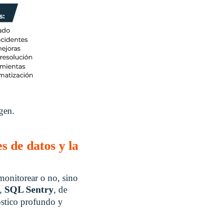
gen.
 de datos y la
 monitorear o no, sino
SQL Sentry
o,
, de
nóstico profundo y