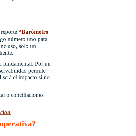
 reporte
“Barómetro
esgo número uno para
 Incluso, solo un
iente.
ta fundamental. Por un
bservabilidad permite
 será el impacto si no
al o conciliaciones
ación
 operativa?