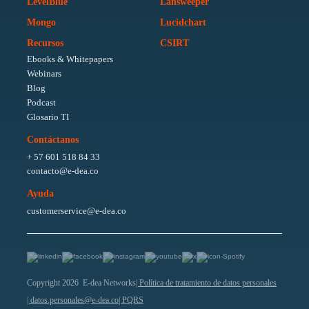
LevelBlue
Lansweeper
Mongo
Lucidchart
Recursos
CSIRT
Ebooks & Whitepapers
Webinars
Blog
Podcast
Glosario TI
Contáctanos
+ 57 601 518 84 33
contacto@e-dea.co
Ayuda
customerservice@e-dea.co
Copyright 2026 E-dea Networks
| Política de tratamiento de datos personales
| datos.personales@e-dea.co
| PQRS