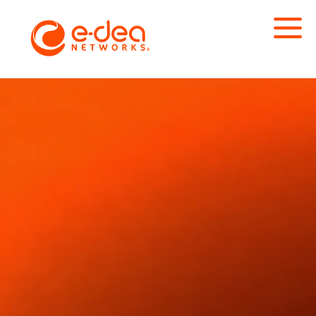
E-dea Networks + SolarWinds