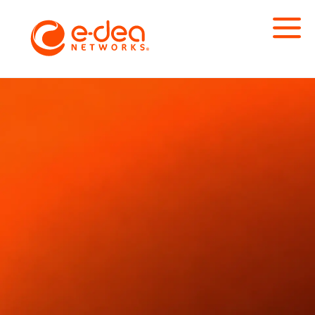
E-dea Networks + SolarWinds