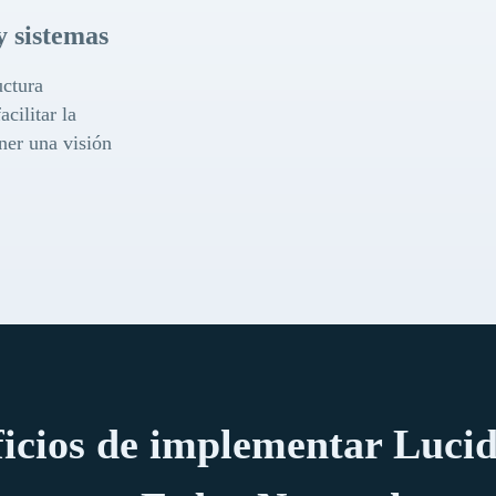
y sistemas
uctura
cilitar la
ner una visión
icios de implementar Luci