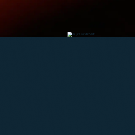
¿Por qué elegir Lucidchart
t