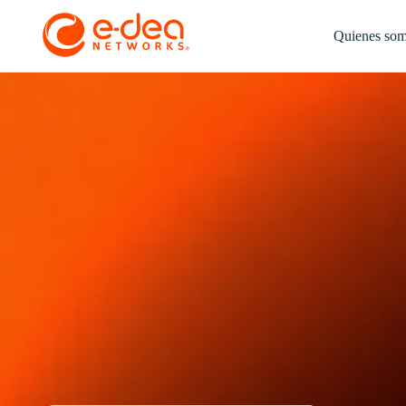
Quienes so
E-dea Networks + Lucidchart