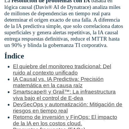
resolución de problemas con IA
La
basada en
lógica causal (Davis® AI de Dynatrace) analiza miles
de millones de dependencias en tiempo real para
determinar el origen exacto de una falla. A diferencia
de la IA predictiva simple, que solo correlaciona datos
superficiales y genera alertas repetitivas, la IA causal
entrega respuestas definitivas, reduce el MTTR hasta
un 90% y blinda la gobernanza TI corporativa.
Índice
El quiebre del monitoreo tradicional: Del
ruido al contexto unificado
IA Causal vs. IA Predictiva: Precisión
matemática en la causa raíz
Smartscape® y Grail™: La infraestructura
viva bajo el control de E-dea
DevSecOps y automatización: Mitigación de
riesgos en tiempo real
Retorno de inversión y FinOps: El impacto
de la IA en los costos cloud.