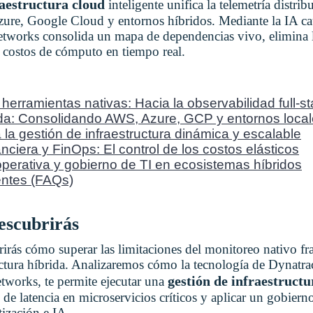
aestructura cloud
inteligente unifica la telemetría distr
re, Google Cloud y entornos híbridos. Mediante la IA cau
etworks consolida un mapa de dependencias vivo, elimina 
 costos de cómputo en tiempo real.
 herramientas nativas: Hacia la observabilidad full-s
ada: Consolidando AWS, Azure, GCP y entornos loca
 la gestión de infraestructura dinámica y escalable
nciera y FinOps: El control de los costos elásticos
perativa y gobierno de TI en ecosistemas híbridos
entes (FAQs)
descubrirás
brirás cómo superar las limitaciones del monitoreo nativo f
ctura híbrida. Analizaremos cómo la tecnología de Dynatrac
gestión de infraestruct
tworks, te permite ejecutar una
de latencia en microservicios críticos y aplicar un gobiern
ización e IA.