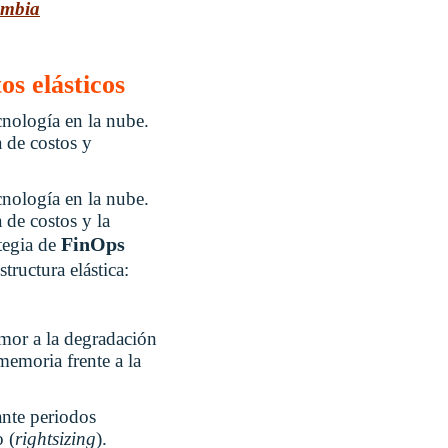
ombia
os elásticos
cnología en la nube.
a de costos y
cnología en la nube.
 de costos y la
FinOps
ategia de
structura elástica:
mor a la degradación
emoria frente a la
ante periodos
 (
rightsizing
).