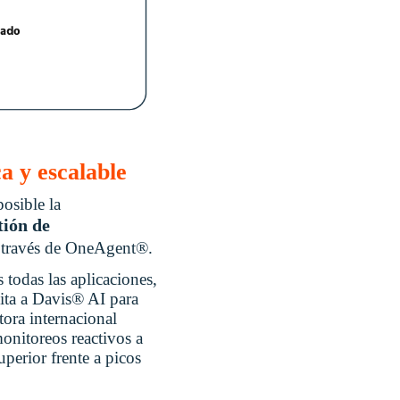
a y escalable
osible la
tión de
a través de OneAgent®.
 todas las aplicaciones,
lita a Davis® AI para
tora internacional
onitoreos reactivos a
uperior frente a picos