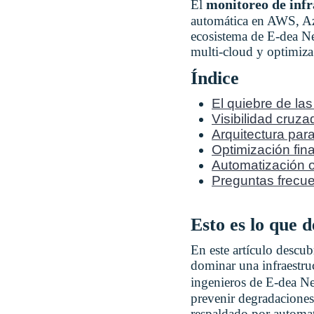
monitoreo de infr
El
automática en AWS, Azu
ecosistema de E-dea N
multi-cloud y optimiza
Índice
El quiebre de las
Visibilidad cruz
Arquitectura para
Optimización fina
Automatización o
Preguntas frecu
Esto es lo que 
En este artículo descu
dominar una infraestru
ingenieros de E-dea Ne
prevenir degradaciones 
respaldado por automat