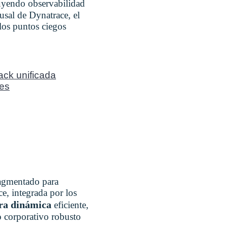
ibuyendo observabilidad
sal de Dynatrace, el
los puntos ciegos
tack unificada
les
ragmentado para
e, integrada por los
ura dinámica
eficiente,
o corporativo robusto