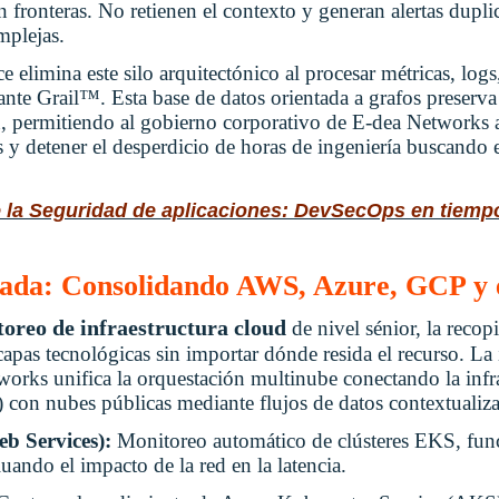
 fronteras. No retienen el contexto y generan alertas dupli
mplejas.
 elimina este silo arquitectónico al procesar métricas, logs
nte Grail™. Esta base de datos orientada a grafos preserva
n, permitiendo al gobierno corporativo de E-dea Networks a
s y detener el desperdicio de horas de ingeniería buscando 
la Seguridad de aplicaciones: DevSecOps en tiempo
uzada: Consolidando AWS, Azure, GCP y e
oreo de infraestructura cloud
de nivel sénior, la recop
 capas tecnológicas sin importar dónde resida el recurso. L
works unifica la orquestación multinube conectando la infr
con nubes públicas mediante flujos de datos contextualiz
 Services):
Monitoreo automático de clústeres EKS, fu
ando el impacto de la red en la latencia.