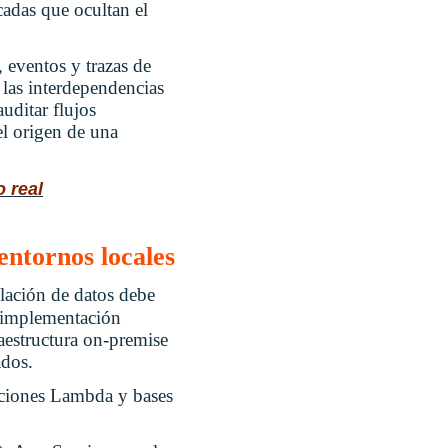
cadas que ocultan el
, eventos y trazas de
 las interdependencias
uditar flujos
el origen de una
 real
ntornos locales
ilación de datos debe
a implementación
aestructura on-premise
ados.
nciones Lambda y bases