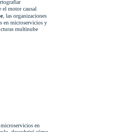
rtografiar
e el motor causal
ce
, las organizaciones
s en microservicios y
ructuras multinube
e microservicios en
ículo, descubrirá cómo