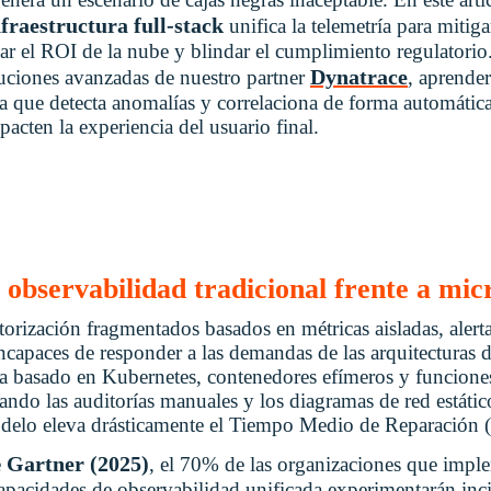
nfraestructura full-stack
unifica la telemetría para mitigar
zar el ROI de la nube y blindar el cumplimiento regulatorio.
Dynatrace
uciones avanzadas de nuestro partner
, aprender
a que detecta anomalías y correlaciona de forma automática
pacten la experiencia del usuario final.
a observabilidad tradicional frente a mic
rización fragmentados basados en métricas aisladas, alerta
ncapaces de responder a las demandas de las arquitecturas
 basado en Kubernetes, contenedores efímeros y funciones
ando las auditorías manuales y los diagramas de red estátic
modelo eleva drásticamente el Tiempo Medio de Reparació
Gartner (2025)
e
, el 70% de las organizaciones que imple
capacidades de observabilidad unificada experimentarán inc