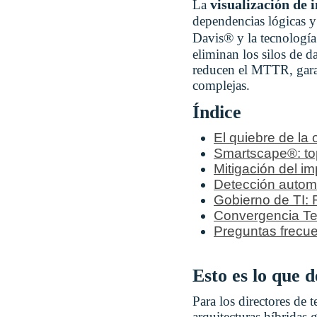
visualización de 
La
dependencias lógicas y 
Davis® y la tecnologí
eliminan los silos de 
reducen el MTTR, garant
complejas.
Índice
El quiebre de la 
Smartscape®: to
Mitigación del im
Detección automa
Gobierno de TI: 
Convergencia Telc
Preguntas frecu
Esto es lo que 
Para los directores de 
arquitecturas híbridas 