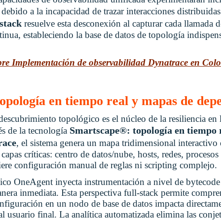
s debido a la incapacidad de trazar interacciones distribuida
-stack
resuelve esta desconexión al capturar cada llamada d
nua, estableciendo la base de datos de topología indispens
obre Implementación de observabilidad Dynatrace en Col
opología en tiempo real y mapas de dep
escubrimiento topológico es el núcleo de la resiliencia en l
Smartscape®: topología en tiempo 
s de la tecnología
race
, el sistema genera un mapa tridimensional interactivo
apas críticas: centro de datos/nube, hosts, redes, procesos
iere configuración manual de reglas ni scripting complejo.
ico OneAgent inyecta instrumentación a nivel de bytecode 
anera inmediata. Esta perspectiva full-stack permite compre
figuración en un nodo de base de datos impacta directame
al usuario final. La analítica automatizada elimina las conje