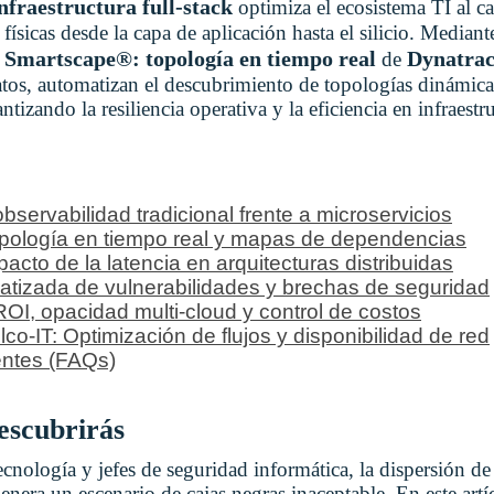
infraestructura full-stack
optimiza el ecosistema TI al ca
físicas desde la capa de aplicación hasta el silicio. Mediant
Smartscape®: topología en tiempo real
Dynatra
a
de
datos, automatizan el descubrimiento de topologías dinámica
izando la resiliencia operativa y la eficiencia en infraest
observabilidad tradicional frente a microservicios
pología en tiempo real y mapas de dependencias
pacto de la latencia en arquitecturas distribuidas
tizada de vulnerabilidades y brechas de seguridad
ROI, opacidad multi-cloud y control de costos
o-IT: Optimización de flujos y disponibilidad de red
entes (FAQs)
descubrirás
tecnología y jefes de seguridad informática, la dispersión d
genera un escenario de cajas negras inaceptable. En este art