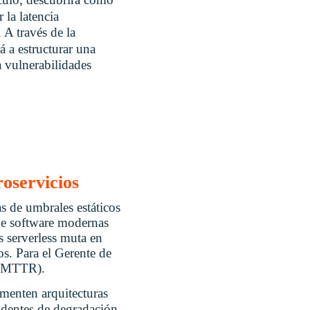
 la latencia
 A través de la
á a estructurar una
 vulnerabilidades
roservicios
s de umbrales estáticos
 de software modernas
 serverless muta en
os. Para el Gerente de
n (MTTR).
menten arquitecturas
identes de degradación