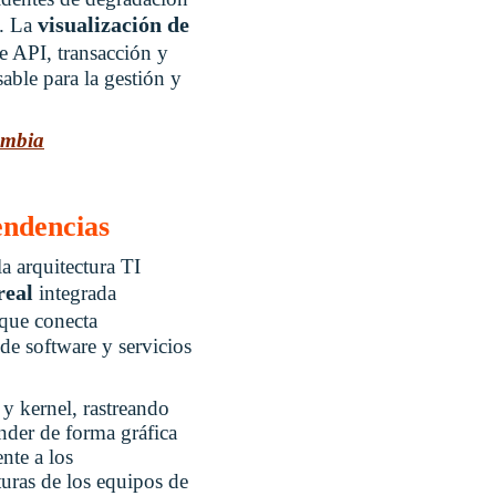
visualización de
s. La
e API, transacción y
able para la gestión y
ombia
endencias
a arquitectura TI
real
integrada
 que conecta
 de software y servicios
y kernel, rastreando
nder de forma gráfica
nte a los
turas de los equipos de