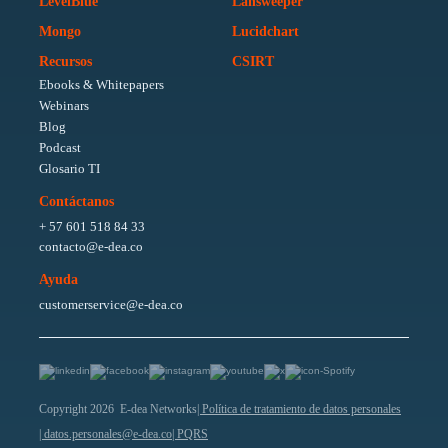
LevelBlue
Lansweeper
Mongo
Lucidchart
Recursos
CSIRT
Ebooks & Whitepapers
Webinars
Blog
Podcast
Glosario TI
Contáctanos
+ 57 601 518 84 33
contacto@e-dea.co
Ayuda
customerservice@e-dea.co
Copyright 2026 E-dea Networks
| Política de tratamiento de datos personales
| datos.personales@e-dea.co
| PQRS