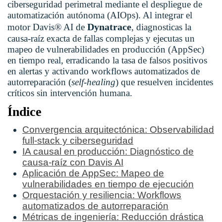
ciberseguridad perimetral mediante el despliegue de
automatización autónoma (AIOps).
Al integrar el
Dynatrace
motor Davis® AI de
,
diagnosticas la
causa-raíz exacta de fallas complejas y ejecutas un
mapeo de vulnerabilidades en producción (AppSec)
en tiempo real,
erradicando la tasa de falsos positivos
en alertas y activando workflows automatizados de
autorreparación (
self-healing
) que resuelven incidentes
críticos sin intervención humana.
Índice
Convergencia arquitectónica: Observabilidad
full-stack y ciberseguridad
IA causal en producción: Diagnóstico de
causa-raíz con Davis AI
Aplicación de AppSec: Mapeo de
vulnerabilidades en tiempo de ejecución
Orquestación y resiliencia: Workflows
automatizados de autorreparación
Métricas de ingeniería: Reducción drástica