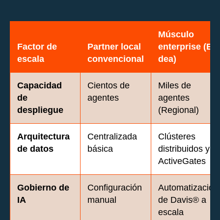
Músculo
Factor de
Partner local
enterprise (E-
escala
convencional
dea)
Capacidad
Cientos de
Miles de
de
agentes
agentes
despliegue
(Regional)
Arquitectura
Centralizada
Clústeres
de datos
básica
distribuidos y
ActiveGates
Gobierno de
Configuración
Automatización
IA
manual
de Davis® a
escala