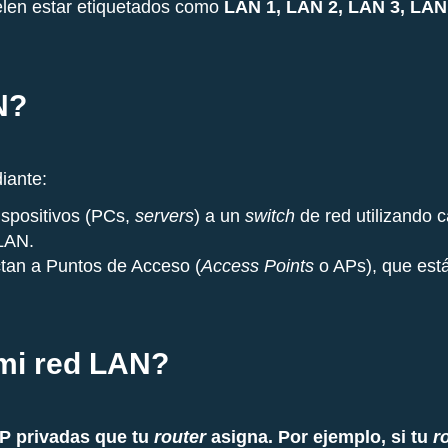
elen estar etiquetados como
LAN 1, LAN 2, LAN 3, LAN
N?
iante:
ispositivos (PCs,
servers
) a un
switch
de red utilizando 
 LAN.
ctan a Puntos de Acceso (
Access Points
o APs), que est
mi red LAN?
IP privadas que tu
router
asigna. Por ejemplo, si tu
r