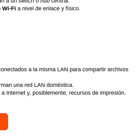
tan a un
switch
o
hub
central.
o
Wi-Fi
a nivel de enlace y físico.
 conectados a la misma LAN para compartir archivos
rman una red LAN doméstica.
 Internet y, posiblemente, recursos de impresión.