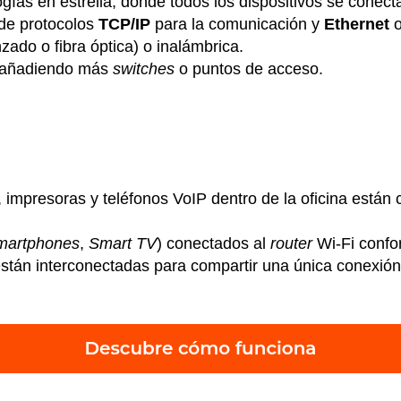
logías en estrella, donde todos los dispositivos se conec
 de protocolos
TCP/IP
para la comunicación y
Ethernet
ado o fibra óptica) o inalámbrica.
, añadiendo más
switches
o puntos de acceso.
impresoras y teléfonos VoIP dentro de la oficina están
martphones
,
Smart TV
) conectados al
router
Wi-Fi confo
án interconectadas para compartir una única conexión a