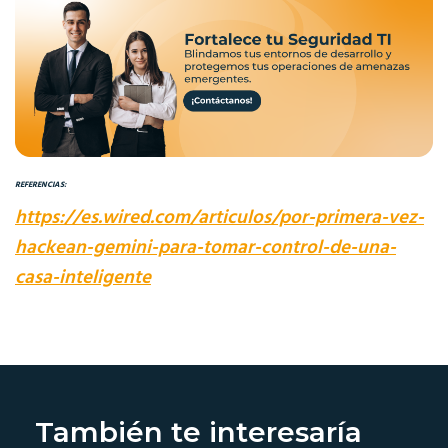
REFERENCIAS:
https://es.wired.com/articulos/por-primera-vez-
hackean-gemini-para-tomar-control-de-una-
casa-inteligente
También te interesaría