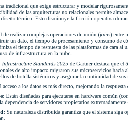
a tradicional que exige estructurar y modelar rigurosament
exibilidad de las arquitecturas no relacionales permite almac
e diseño técnico. Esto disminuye la fricción operativa durant
d de realizar complejas operaciones de unión (
joins
) entre 
struir un dato, el tiempo de procesamiento y consumo de 
miza el tiempo de respuesta de las plataformas de cara al u
 uso de infraestructura en la nube.
 Infrastructure Standards 2025
de Gartner destaca que el
ionales de alto impacto migraron sus microservicios hacia 
os de botella sistémicos y asegurar la continuidad de sus c
l acceso a los datos es más directo, mejorando la respuesta d
os:
Están diseñadas para ejecutarse en hardware común (c
o la dependencia de servidores propietarios extremadamente 
ad:
Su naturaleza distribuida garantiza que el sistema siga 
an.