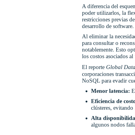
A diferencia del esquem
poder utilizarlos, la fl
restricciones previas d
desarrollo de software.
Al eliminar la necesida
para consultar o recon
notablemente. Esto opti
los costos asociados al
El reporte
Global Data
corporaciones transacc
NoSQL para evadir cuell
Menor latencia:
E
Eficiencia de cost
clústeres, evitand
Alta disponibilid
algunos nodos fall