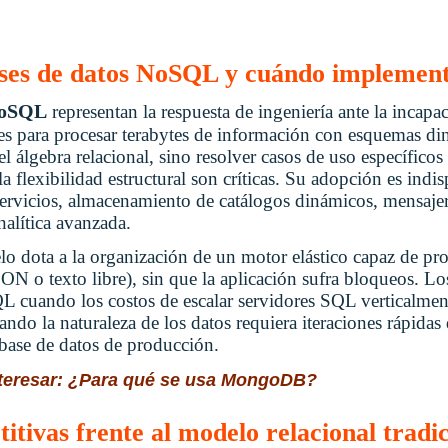
ases de datos NoSQL y cuándo implement
NoSQL
representan la respuesta de ingeniería ante la incapa
ales para procesar terabytes de información con esquemas d
 álgebra relacional, sino resolver casos de uso específico
a flexibilidad estructural son críticas. Su adopción es indi
servicios, almacenamiento de catálogos dinámicos, mensajer
alítica avanzada.
o dota a la organización de un motor elástico capaz de proc
N o texto libre), sin que la aplicación sufra bloqueos. Lo
L cuando los costos de escalar servidores SQL verticalmen
ando la naturaleza de los datos requiera iteraciones rápidas
 base de datos de producción.
nteresar: ¿Para qué se usa MongoDB?
itivas frente al modelo relacional tradi