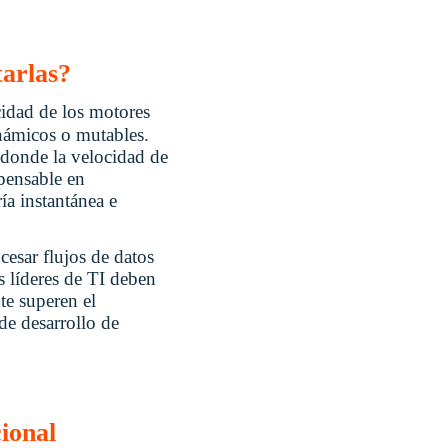
arlas?
cidad de los motores
inámicos o mutables.
s donde la velocidad de
spensable en
ía instantánea e
esar flujos de datos
s líderes de TI deben
te superen el
 de desarrollo de
cional