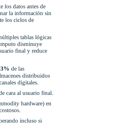
e los datos antes de
enar la información sin
e los ciclos de
múltiples tablas lógicas
cómputo disminuye
suario final y reduce
53%
de las
almacenes distribuidos
anales digitales.
e cara al usuario final.
ommodity hardware) en
costosos.
operando incluso si