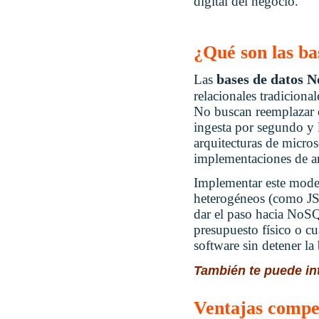
digital del negocio.
¿Qué son las b
bases de datos 
Las
relacionales tradicion
No buscan reemplazar el
ingesta por segundo y l
arquitecturas de micro
implementaciones de an
Implementar este model
heterogéneos (como JSO
dar el paso hacia NoSQ
presupuesto físico o cu
software sin detener la
También te puede i
Ventajas compet