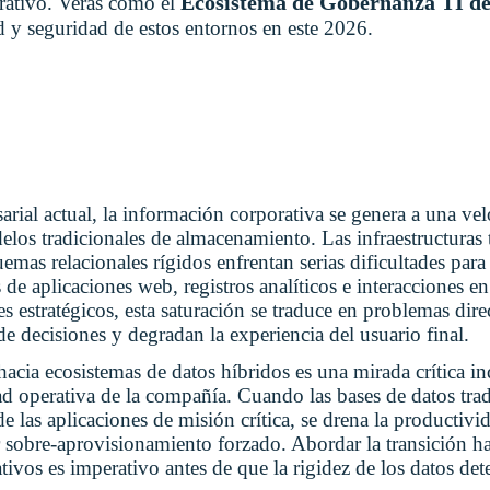
Ecosistema de Gobernanza TI d
rativo. Verás cómo el
ad y seguridad de estos entornos en este 2026.
rial actual, la información corporativa se genera a una ve
los tradicionales de almacenamiento. Las infraestructuras 
mas relacionales rígidos enfrentan serias dificultades para 
de aplicaciones web, registros analíticos e interacciones en
res estratégicos, esta saturación se traduce en problemas dir
de decisiones y degradan la experiencia del usuario final.
acia ecosistemas de datos híbridos es una mirada crítica i
ad operativa de la compañía. Cuando las bases de datos trad
de las aplicaciones de misión crítica, se drena la productivi
sobre-aprovisionamiento forzado. Abordar la transición h
ivos es imperativo antes de que la rigidez de los datos det