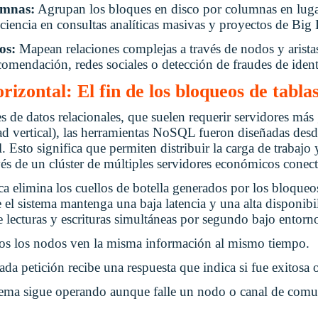
umnas:
Agrupan los bloques en disco por columnas en lugar
iencia en consultas analíticas masivas y proyectos de Big 
os:
Mapean relaciones complejas a través de nodos y arista
comendación, redes sociales o detección de fraudes de iden
rizontal: El fin de los bloqueos de tabla
es de datos relacionales, que suelen requerir servidores más
dad vertical), las herramientas NoSQL fueron diseñadas desd
l. Esto significa que permiten distribuir la carga de trabaj
és de un clúster de múltiples servidores económicos conecta
nica elimina los cuellos de botella generados por los bloque
el sistema mantenga una baja latencia y una alta disponibi
e lecturas y escrituras simultáneas por segundo bajo entorn
s los nodos ven la misma información al mismo tiempo.
ada petición recibe una respuesta que indica si fue exitosa 
tema sigue operando aunque falle un nodo o canal de comu