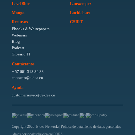
LevelBlue
Lansweeper
Mongo
Lucidchart
Recursos
CSIRT
Ebooks & Whitepapers
Webinars
Blog
Podcast
Glosario TI
Contáctanos
+ 57 601 518 84 33
contacto@e-dea.co
Ayuda
customerservice@e-dea.co
Copyright 2026 E-dea Networks
| Política de tratamiento de datos personales
| datos.personales@e-dea.co
| PQRS