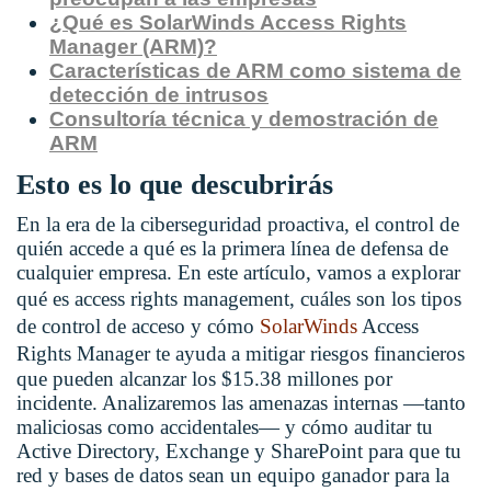
¿Qué es SolarWinds Access Rights
Manager (ARM)?
Características de ARM como sistema de
detección de intrusos
Consultoría técnica y demostración de
ARM
Esto es lo que descubrirás
En la era de la ciberseguridad proactiva, el control de
quién accede a qué es la primera línea de defensa de
cualquier empresa. En este artículo, vamos a explorar
qué es
access rights management,
cuáles son los tipos
de control de acceso y cómo
SolarWinds
Access
Rights Manager
te ayuda a mitigar riesgos financieros
que pueden alcanzar los $15.38 millones por
incidente. Analizaremos las amenazas internas —tanto
maliciosas como accidentales— y cómo auditar tu
Active Directory, Exchange y SharePoint para que tu
red y bases de datos sean un equipo ganador para la