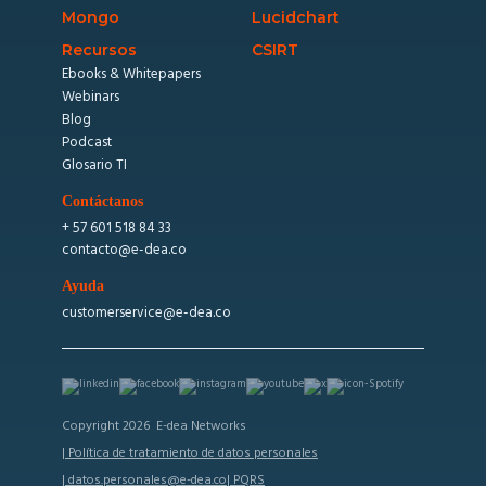
Mongo
Lucidchart
Recursos
CSIRT
Ebooks & Whitepapers
Webinars
Blog
Podcast
Glosario TI
Contáctanos
+ 57 601 518 84 33
contacto@e-dea.co
Ayuda
customerservice@e-dea.co
Copyright 2026 E-dea Networks
| Política de tratamiento de datos personales
| datos.personales@e-dea.co
| PQRS