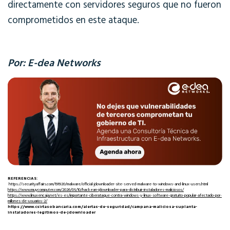
directamente con servidores seguros que no fueron
comprometidos en este ataque.
Por: E-dea Networks
REFERENCIAS:
https://securityaffairs.com/191920/malware/official-jdownloader-site-served-malware-to-windows-and-linux-users.html
https://www.muycomputer.com/2026/05/10/hackean-jdownloader-para-distribuir-instaladores-maliciosos/
https://www.linuxencaja.net/es-es/importante-ciberataque-contra-windows-y-linux-software-gratuito-popular-afectado-por-
millones-de-usuarios-2/
https://www.csirtasobancaria.com/alertas-de-seguridad/campana-maliciosa-suplanta-
instaladores-legitimos-de-jdownloader