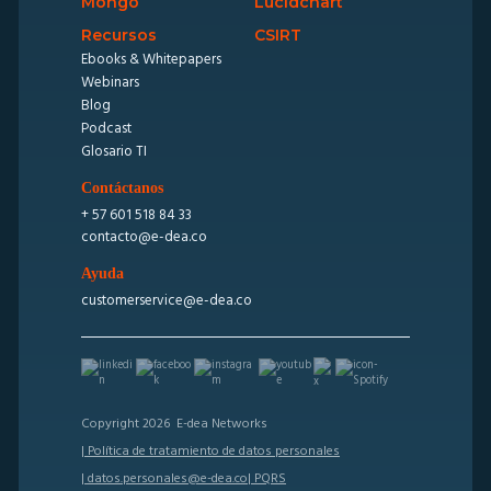
Mongo
Lucidchart
Recursos
CSIRT
Ebooks & Whitepapers
Webinars
Blog
Podcast
Glosario TI
Contáctanos
+ 57 601 518 84 33
contacto@e-dea.co
Ayuda
customerservice@e-dea.co
Copyright 2026 E-dea Networks
| Política de tratamiento de datos personales
| datos.personales@e-dea.co
| PQRS